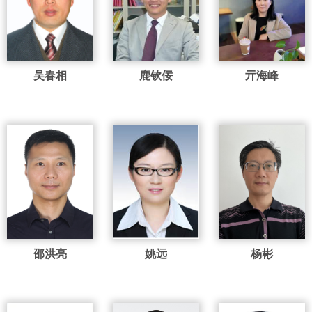
吴春相
鹿钦佞
亓海峰
邵洪亮
姚远
杨彬