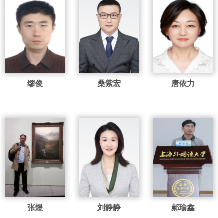
缪俊
桑紫宏
唐依力
张煜
刘静静
郝瑜鑫