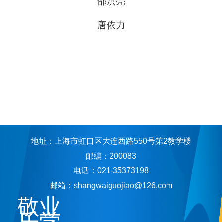
邵洪亮
唐依力
地址：上海市虹口区大连西路550号第2教学楼
邮编：200083
电话：021-35373198
邮箱：shangwaiguojiao@126.com
敬业
乐学