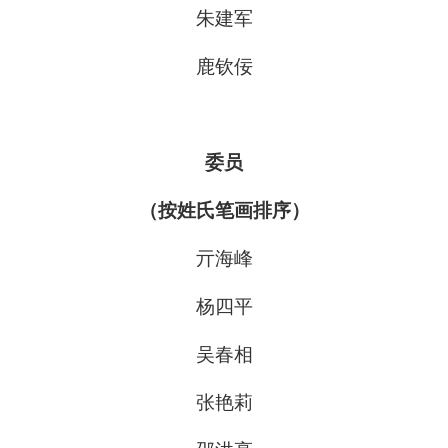
朱建军
鹿钦佞
委员
（按姓氏笔画排序）
亓海峰
杨四平
吴春相
张艳莉