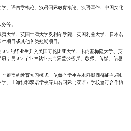
文学、语言学概论、汉语国际教育概论、汉语写作、中国文化
实务等。
威夷大学、英国牛津大学奥利尔学院、英国利兹大学、日本名
换生项目或其他各类短期项目。
约
5
0%
的毕业生升入
美国哥伦比亚大学、卡内基梅隆大学、英
学府
；另
50%
毕业生
就业去向涵盖公务员、教师、传媒、信息
、全覆盖的教育实习模式，使每个学生在本科期间都能有
2
到
3
中学、上海协和双语学校等知名国际（双语）学校签订合作协