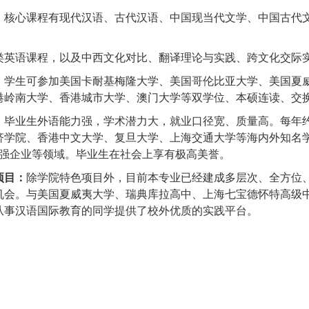
：
核心课程有现代汉语、古代汉语、中国现当代文学、中国古代
类英语课程，以及中西文化对比、翻译理论与实践、跨文化交际
：
学生可参加美国卡耐基梅隆大学、美国哥伦比亚大学、美国夏
港岭南大学、香港城市大学、澳门大学等双学位、本硕连读、交
：
毕业生外语能力强，学术潜力大，
就业口径宽、质量高
。每年
济学院、
香港中文大学、复旦大学、上海交通大学
等
海
内外知名
强企业等领域
。毕业生
在社会上享有极高美誉。
项目：
除学院特色项目外，目前本专业已经建成多层次、全方位
机会。与美国夏威夷大学、瑞典库拉高中、上海七宝德怀特高级
从事汉语国际教育的同学提供了校外优质的实践平台。