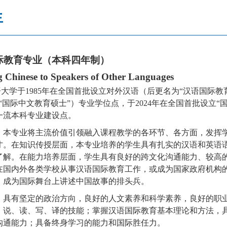
生
际教育专业（
本科四年制
）
g Chinese to Speakers of Other Languages
语大学
于
1985
年
在全国首批设立
对外汉语
（后更名为
“汉语国际教
“国际中文教育硕士”）专业学位点，于
2024
年
在全国首批设立
“
一流本科专业建设点。
：
本专业将主流价值引领融入课程教学的各环节、各方面，发挥
才。在知识传授层面，本专业培养的学生具有扎实的汉语和英语
了解。在能力培养层面，学生具有良好的跨文化沟通能力、较高
在国内外各类学校从事汉语国际教育工作，或成为国家政府机构
，成为国际舞台上讲述中国故事的排头兵。
：
具有坚定的政治方向，良好的人文素养和科学素养，良好的职
、说、读、写、译的技能；掌握汉语国际教育基本理论和方法，
沟通能力；具备终身学习的能力和国际胜任力。