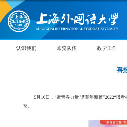
认识我们
师资队伍
教学工作
喜报
5
月
16
日，“聚青春力量 谱百年新篇”
2022“
博看
奖。