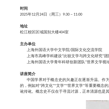
时间
年
月
日（周三）
－
2025
12
24
9:30
11:00
地址
松江校区区域国别大楼
室
404
主办单位
上海外国语大学中文学院
国际文化交流学院
/
上海市高峰学科建设
比较文学与跨文化研究
团
“
”
上海外国语大学青年科研创新团队
世界文学视
“
讲座简介
中国学界对于概念史的兴趣正在逐渐升温。作
的，例如对
“跨文化”“文学”“世界文学”等重要
讹传讹。概念史不仅在于寻流讨源，正本清源也是