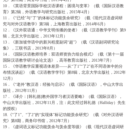
10
．《英语背景国际学校汉语课程：困境与变革》（载《国际汉语教
育》第
2
辑，外语教学与研究出版社，
2015
年
4
月）
11
．《
“已经”与“了”的体标记功能羡余研究》（载《现代汉语虚词研
究与对外汉语教学》第
5
辑，上海教育出版社，
2014
年
6
月）
12
．《汉外双语通：中华文明传播的使者》（载《汉语教学学刊》第
9
辑，北京大学出版社，
2013
年
12
月）
13
．《新加坡华语中的新兴程度副词
“超”》（载《汉语副词研究论
集》，三联书店，
2013
年
8
月）
14
．《国际汉语教师培养：双语师资协力组合模式》（载《第十一届
国际汉语教学研讨会论文选》，高等教育出版社，
2013
年
7
月）
15
．《华语教学应重视语体差异
——从“了
1”“
了
2”
在不同语体中的分
布情况谈起》（载《汉语教学学刊》第
8
辑，北京大学出版社，
2012
年
12
月）
16
．《
“老外”教汉语：经验与启示》（载《国际汉语》，中山大学出
版社，
2012
年
11
月）
17
．《译介：
[
韩礼德
]
教外国学习者汉语要略》（载《国际汉语》，
中山大学出版社，
2012
年
11
月，注：此文经过韩礼德（
Halliday
）先生
的授权）
18.
《
“了
1”
、
“了
2”
的
“实现体”标记功能羡余研究》（载《对外汉语研
究》第
8
期，商务印书馆，
2012
年
7
月）
19
．《虚词语义标记功能羡余与羡余度等级》（载《现代汉语虚词研