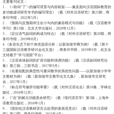
主要集刊论文：
1
．《
<
助词
“了”
>
的编写背景与内容框架
——兼及面向汉语国际教育的
多功能虚词研究专书的编写理念》（载《对外汉语研究》第
25
期，商
务印书馆，
2022
年
5
月）
2
．《预期与反预期评注在小句内的兼容模式与功能》（载《汉语教学
学刊》第
11
辑，北京大学出版社，
2020
年
12
月）
3
．《定位语气副词的构成与特点》（载《对外汉语研究》第
20
期，商
务印书馆，
2019
年
8
月）
4.
《多语生态下的个体优选语分析：以新加坡华裔为例》（载《第十
三届国际汉语教学研讨会论文选》，商务印书馆，
2019
年
9
月，此文全
文转载于
“学习强国”平台）
5
．《汉语表体副词的扩容功能和强调功能》（载《汉语副词研究论
集》第三辑，三联书店，
2017
年
9
月）
6
．《名量组配的典型性与量词教学的系统性问题
——以新加坡小学华
文教材为例》（载《新加坡华文教学论文九集》，新加坡华文研究
会，
2017
年
1
月）
7
．《标点符号修辞功能举要》（载《对外汉语论丛》第
10
集，学林出
版社，
2016
年
12
月）
8
．《
“在”的赋元功能羡余研究》（载《现代语言学》第
1
辑，上海外
语教育出版社，
2016
年
1
月）
9
．《国别化汉语教材语言点处理的基底语意识》（载《对外汉语研
究》第
12
期，商务印书馆，
2015
年
4
月）