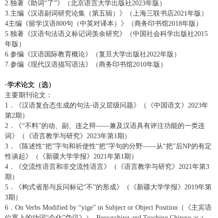
2.
独著《助词
“了”》（北京语言大学出版社
2023
年版）
3.
主编《汉语副词研究论集（第五辑）》（上海三联书店
2021
年版）
4
主编《留学汉语
800
句（中英对译本）》（商务印书馆
2018
年版）
5.
独著《汉语句法语义标记词羡余研究》（中国社会科学出版社
2015
年版）
6.
参编《汉语国际教育概论》（复旦大学出版社
2022
年版）
7.
参编《现代汉语描写语法》（商务印书馆
2010
年版）
·
学术论文（选）
主要期刊论文：
1
．《汉语复合态生成的句法
-
语义层级问题》（《中国语文》
2023
年
第
2
期）
2
．《
“不料”的动、副、连之辩——兼及汉语具有评注功能的一类连
词》（《语言教学与研究》
2023
年第
1
期）
3
．《陈述性
“把”字句和祈使性“把”字句的分野——从“把”后
NP
的有定
性谈起》（《新疆大学学报》
2021
年第
1
期）
4
．《交流性语言和非交流性语言》（《语言教学与研究》
2021
年第
3
期）
5
．《构式省形与反问标记
“不”的形成》（《新疆大学学报》
2019
年第
3
期）
6
．
On Verbs Modified by “yige” in Subject or Object Position
（《主宾语
位置上的动词
“个化”刍议》）
, Researching and Teaching Chinese as a