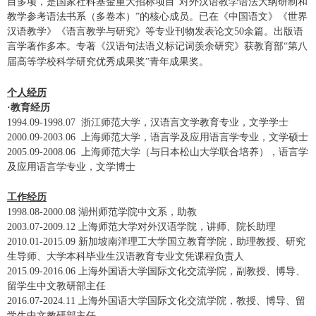
目多项，是国家社科基金重大招标项目
“对外汉语教学语法大纲研制和
教学参考语法书系（多卷本）”的核心成员。已在
《中国语文》
《世界
汉语教学》《语言教学与研究》等
专业刊物发表论文50
余篇。
出版语
言学著作多本
。
专著《汉语句法语义标记词羡余研究》获教育部
“
第八
届高等学校科学研究优秀成果奖
”
青年成果奖。
个人经历
·
教育经历
1994.09-1998.07
浙江师范大学，汉语言文学教育专业，文学学士
2000.09-2003.06
上海师范大学，语言学及应用语言学专业，文学硕士
2005.09-2008.06
上海师范大学（与日本松山大学联合培养），语言学
及应用语言学专业，文学博士
工作经历
1998.08-2000.08
湖州师范学院中文系，助教
2003.07-2009.12
上海师范大学对外汉语学院，讲师、院长助理
2010.01-2015.09
新加坡南洋理工大学国立教育学院，助理教授
、研究
生导师、大学本科毕业生汉语教育专业文凭课程负责人
2015.09-
2016.06
上海外国语大学国际文化交流学院，副教授、博导、
留学生中文教研部主任
2016.07-2024.11
上海外国语大学国际文化交流学院，教授、博导、留
学生中文教研部主任