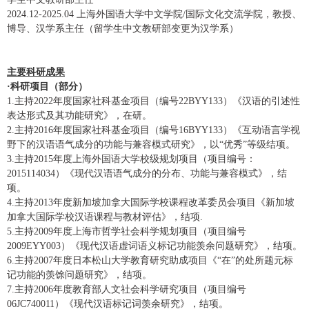
2024.12-2025.04
上海外国语大学
中文学院
/
国际文化交流学院，教授、
博导、
汉学系
主任
（
留学生中文教研部
变更为汉学系
）
主要科研成果
·
科研项目（部分）
1.
主持
2022
年度国家社科基金项目（编号
22BYY133
）《
汉语的引述性
表达形式及其功能研究》，在研。
2.
主
持
2016
年度国家社科基金项目（
编号
16BYY133
）
《互动语言学视
野下的汉语语气成分的功能与兼容模式研究》，以
“
优秀
”
等级结项。
3.
主持
2015
年度
上海外国语大学校级规划项目（项目编号：
2015114034
）《现代汉语语气成分的分布、功能与兼容模式》，结
项。
4.
主持
2013
年度
新加坡加拿大国际学校课程改革委员会项目《新加坡
加拿大国际学校汉语课程与教材评估》，结项
.
5.
主持
2009
年度
上海市哲学社会科学规划项目（项目编号
2009EYY003
）《现代汉语虚词语义标记功能羡余问题研究》，结项。
6.
主
持
2007
年度
日本松山大学教育研究助成项目《
“
在
”
的处所题元标
记功能的羡馀问题研究》，结项。
7.
主持
2006
年度
教育部人文社会科学研究项目（项目编号
06JC740011
）《现代汉语标记词羡余研究》，结项。