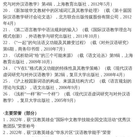
究与对外汉语教学》第
4
辑，上海教育出版社，
2012
年
5
月）
20
．《新加坡华文教材中的区域词汇及其教学处理》（载《第十届国
际汉语教学研讨会论文选》，北方联合出版传媒股份有限公司，
2012
年
4
月）
21
．《第二语言教学中语法规则的输入》（载《国际汉语教学理念与
模式创新》，外语教学与研究出版社，
2011
年
10
月）
22
．《
“一起”的句法语义功能及其嬗变过程》（载《对外汉语研究》
第
6
期，商务印书馆，
2010
年
7
月）
23
．《试析助词
“给”的三个可能来源》（载《语文论丛》第
9
辑，上海
教育出版社，
2009
年
10
月）
24
．《
“
V
在
L”
格式表义功能的特殊性及其教学策略》（载《现代汉语
虚词研究与对外汉语教学》第
2
辑，复旦大学出版社，
2008
年
4
月）
25
．《沪上校园新词语的构成、来源及结构方式》（载《语言规划的
理论与实践》，语文出版社，
2006
年
9
月）
26
．《浅析
“一样”和“一个样”》（载《现代汉语虚词研究与对外汉语
教学》，复旦大学出版社，
2005
年
9
月）
·
主要荣誉（部分）
1
．
2022
年，获
“汉教英雄会”国际中文教学技能全国交流活动“优秀汉
教团队”荣誉称号
2
．
2022
年，获
“汉教英雄会”华东片区“汉语教学能手”荣誉