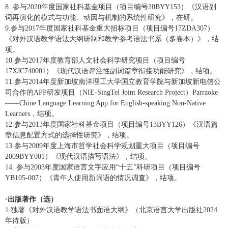
8.
参与
2020
年度国家社科基金项目（项目编号
20BYY153
）《汉语副
词再演化的模式与功能、动因与机制的系统性研究》，在研。
9.
参与
2017
年度
国家社科基金重大招标项目（项目编号
17ZDA307
）
《对外汉语教学语法大纲研制和教学参考语法书系（多卷本）》，结
项。
10.
参与
2017
年度
教育部人文社会科学研究项目（项目编号
17XJC740001
）
《现代汉语评注性副词篇章衔接功能研究》，结项。
11.
参与
2014
年度
新加坡南洋理工大学国立教育学院与新加坡新电信公
司合作的
APP
研发项目
（
NIE-SingTel Joint Research Project
）
Parraoke
——Chine Language Learning App for English-speaking Non-Native
Learners
，
结项。
12.
参与
2013
年度
国家社科基金项目（项目编号
13BYY126
）《汉语篇
章信息配置方式的选择性研究》，结项。
13.
参与
2009
年度
上海市哲学社会科学规划重大项目（项目编号
2009BYY001
）《现代汉语描写语法》，结项。
14.
参与
2003
年度
国家语言文字应用
“
十五
”
科研项目（项目编号
YB105-007
）《青年人使用新词语的情况调查》，结项。
·
出版著作（选）
1.
独著《对外汉语教学语法书面语大纲》（北京语言大学出版社
2024
年待版）