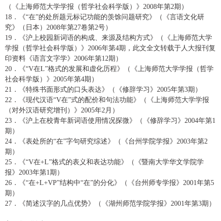
（《上海师范大学学报（哲学社会科学版）》
2008
年第
2
期）
18
．《
“在”的处所题元标记功能的羡馀问题研究》（《言语文化研
究》（日本）
2008
年第
27
卷第
2
号）
19
．《沪上校园新词语的构成、来源及结构方式》（《上海师范大学
学报（哲学社会科学版）》
2006
年第
4
期，此文全文转载于人大报刊复
印资料《语言文字学》
2006
年第
12
期）
20
．《
“
V
在
L”
格式的发展和虚化历程》（《上海师范大学学报（哲学
社会科学版）》
2005
年第
4
期）
21
．《特殊书面形式的口头表达》（《修辞学习》
2005
年第
3
期）
22
．《现代汉语
“
V
在
”式的配价和句法功能》（《上海师范大学学报
（对外汉语研究增刊）》
2005
年
2
月）
23
．《沪上在校青年新词语使用情况探微》（《修辞学习》
2004
年第
1
期）
24
．《表处所的
“在”字句研究综述》（《台州学院学报》
2003
年第
2
期）
25
．《
“
V
在
+L”
格式的表义和表达功能》（《暨南大学华文学院学
报》
2003
年第
1
期）
26
．《
“在
+L+VP”
结构中
“在”的分化》（《台州师专学报》
2001
年第
5
期）
27
．《简述汉字的几点优势》（《湖州师范学院学报》
2001
年第
3
期）