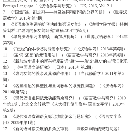
Foreign Language
（《汉语教学与研究》）
. UK, 2016, Vol. 2.1
7
．《
“固然”连、副之辩——兼及连词和副词的分界问题》（《世界汉
语教学》
2015
年第
4
期）
8
．《汉语表体副词的扩容功能和强调功能》（《池州学院学报》特别
策划栏目
“虚词的多功能研究”邀稿
2014
年第
5
期）
9
．《华裔汉语学习者解读：新加坡视角》（《世界汉语教学》
2014
年
第
2
期）
10
．《
“已经”的体标记功能羡余研究》（《汉语学习》
2013
年第
6
期）
11
．《副词
“还是”的元语用法》（《语言教学与研究》
2013
年第
4
期）
12
．《新加坡华语中的新兴程度副词
“超”——兼谈“超
X”
的去词汇化现
象》（《中国语文法研究》（日本）
2013
年第
2
期）
13
．《虚词功能的羡余及其修辞作用》（《当代修辞学》
2011
年第
6
期）
14
．《名量组配的典型性与量词教学的系统性问题》（《汉语学习》
2011
年第
5
期）
15
．《现代汉语虚词赋元功能羡余研究》（《语言教学与研究》
2010
年第
1
期，此文全文转载于《人大报刊复印资料
语言文字学》
2010
年
第
5
期）
16
．《现代汉语虚词语义标记功能羡余问题研究》（《语言文字应
用》
2009
年第
1
期）
17
．《新词语可接受度的多角度审视
——兼谈新词语的规范问题》