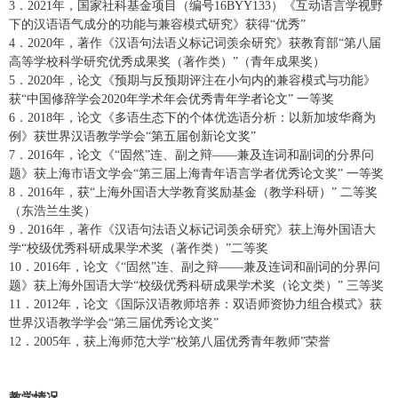
3
．
2021
年，国家社科基金项目（编号
16BYY133
）《互动语言学视野
下的汉语语气成分的功能与兼容模式研究》获得
“优秀”
4
．
2020
年，著作《汉语句法语义标记词羡余研究》获教育部
“第八届
高等学校科学研究优秀成果奖（著作类）”（青年成果奖）
5
．
2020
年，论文《预期与反预期评注在小句内的兼容模式与功能》
获
“中国修辞学会
2020
年学术年会优秀青年学者论文
” 一等奖
6
．
2018
年，论文《多语生态下的个体优选语分析：以新加坡华裔为
例》获世界汉语教学学会
“第五届创新论文奖”
7
．
2016
年，论文《
“固然”连、副之辩——兼及连词和副词的分界问
题》获上海市语文学会“第三届上海青年语言学者优秀论文奖” 一等奖
8
．
2016
年，获
“上海外国语大学教育奖励基金（教学科研）” 二等奖
（东浩兰生奖）
9
．
2016
年，著作《汉语句法语义标记词羡余研究》获上海外国语大
学
“校级优秀科研成果学术奖（著作类）”二等奖
10
．
2016
年，论文《
“固然”连、副之辩——兼及连词和副词的分界问
题》获上海外国语大学“校级优秀科研成果学术奖（论文类）” 三等奖
11
．
2012
年，论文《国际汉语教师培养：双语师资协力组合模式》获
世界汉语教学学会
“第三届优秀论文奖”
12
．
2005
年，获上海师范大学
“校第八届优秀青年教师”荣誉
教学情况