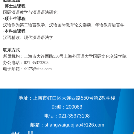
·
博士生课程
国际汉语教学与汉语语法研究
·
硕士生课程
汉语作为第二语言教学、汉语国际教育论文选读、华语教育语言学
·
本科生课程
汉语精读、现代汉语语法学
联系方式
所属机构：上海市大连西路
550
号上海外国语大学国际文化交流学院
办公电话：
021-35373203
电子邮箱：
shl75@sina.com
地址：上海市虹口区大连西路550号第2教学楼
邮编：200083
电话：021-35373198
邮箱：shangwaiguojiao@126.com