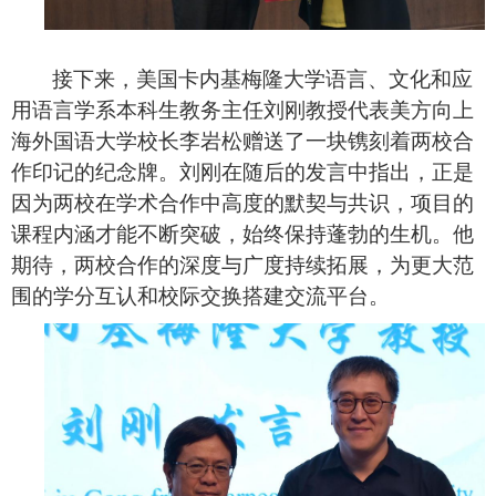
接下来，美国卡内基梅隆大学语言、文化和应
用语言学系本科生教务主任刘刚教授代表美方向上
海外国语大学校长李岩松赠送了一块镌刻着两校合
作印记的纪念牌。刘刚
在随后的发言中
指出，正是
因为两校在学术合作中高度的默契与共识，项目的
课程内涵才能不断突破，始终保持蓬勃的生机。他
期待，两
校合作的深度与广度持续拓展
，
为更大范
围的学分互认和
校际交换
搭建
交流平台
。