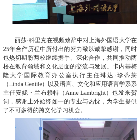
丽莎
·科里克在视频致辞中对上海外国语大学在
25年合作历程中所付出的努力致以诚挚感谢，同时
也热切期盼两校继续携手、深化合作，共同推动两
校在教育领域和文化层面的交流与发展。卡内基梅
隆大学国际教育办公室执行主任琳达
·珍
蒂莱
（
Linda Gentile）以及语言、文化和应用语言学系系
主任安妮・兰布赖特（Anne Lambright）也发来贺
词
，
感谢
上外始终如一的专业与热忱，为学生提供
了不可多得的跨文化学习机会
。